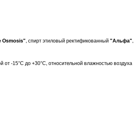
e Osmosis"
, спирт этиловый ректификованный
"Альфа"
,
ой от -15°С до +30°С, относительной влажностью воздуха